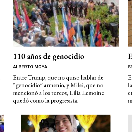
110 años de genocidio
E
ALBERTO MOYA
S
n
Entre Trump, que no quiso hablar de
E
“genocidio” armenio, y Milei, que no
l
mencionó a los turcos, Lilia Lemoine
e
quedó como la progresista.
m