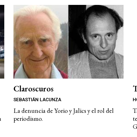
Claroscuros
T
SEBASTIÁN LACUNZA
H
La denuncia de Yorio y Jalics y el rol del
T
a
periodismo.
t
G