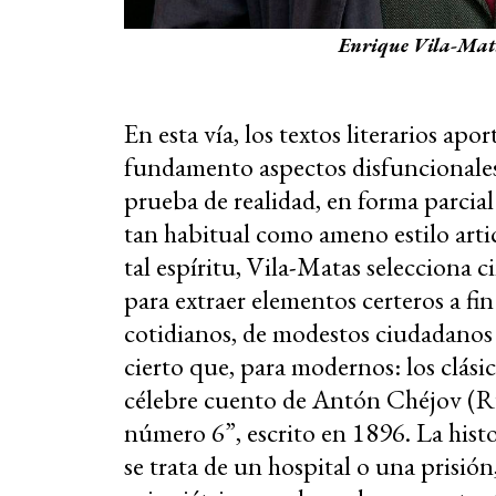
Enrique Vila-Matas
En esta vía, los textos literarios apo
fundamento aspectos disfuncionales,
prueba de realidad, en forma parcia
tan habitual como ameno estilo articu
tal espíritu, Vila-Matas selecciona c
para extraer elementos certeros a fi
cotidianos, de modestos ciudadanos 
cierto que, para modernos: los clásic
célebre cuento de Antón Chéjov (R
número 6”, escrito en 1896. La histor
se trata de un hospital o una prisió