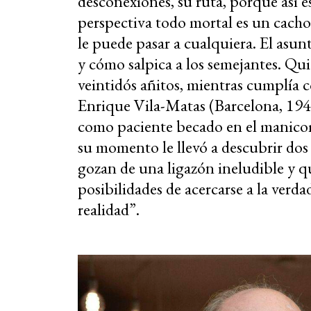
desconexiones, su ruta, porque así 
perspectiva todo mortal es un cacho 
le puede pasar a cualquiera. El asu
y cómo salpica a los semejantes. Qu
veintidós añitos, mientras cumplía con
Enrique Vila-Matas (Barcelona, 1948
como paciente becado en el manicom
su momento le llevó a descubrir dos 
gozan de una ligazón ineludible y que
posibilidades de acercarse a la verd
realidad”.