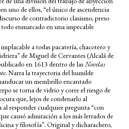
te de una división del trabajo de abyección
 en uno de ellos, “el único de ascendencia
scurso de contradictorio clasismo, preso
o, todo enmarcado en una impecable
 implacable a todas pacatería, chacotero y
 Vidriera” de Miguel de Cervantes (Alcalá de
publicado en 1613 dentro de las
Novelas
ote
. Narra la trayectoria del humilde
 manducar un membrillo encantado
erpo se torna de vidrio y corre el riesgo de
cura que, lejos de condenarlo al
ma al responder cualquier pregunta “con
que causó admiración a los más letrados de
icina y filosofía”. Original y dicharachero,