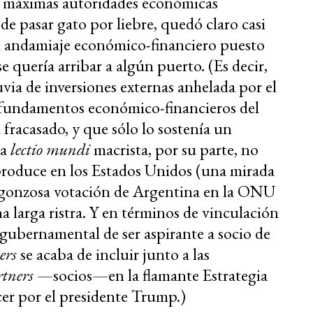
as máximas autoridades económicas
 pasar gato por liebre, quedó claro casi
l andamiaje económico-financiero puesto
e quería arribar a algún puerto. (Es decir,
uvia de inversiones externas anhelada por el
s fundamentos económico-financieros del
fracasado, y que sólo lo sostenía un
La
lectio mundi
macrista, por su parte, no
e produce en los Estados Unidos (una mirada
vergonzosa votación de Argentina en la ONU
a larga ristra. Y en términos de vinculación
 gubernamental de ser aspirante a socio de
ers
se acaba de incluir junto a las
rtners
—socios—en la flamante Estrategia
er por el presidente Trump.)