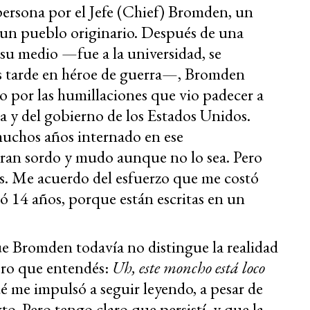
 persona por el Jefe (Chief) Bromden, un
 un pueblo originario. Después de una
su medio —fue a la universidad, se
más tarde en héroe de guerra—, Bromden
o por las humillaciones que vio padecer a
a y del gobierno de los Estados Unidos.
muchos años internado en ese
eran sordo y mudo aunque no lo sea. Pero
s. Me acuerdo del esfuerzo que me costó
3 ó 14 años, porque están escritas en un
e Bromden todavía no distingue la realidad
mero que entendés:
Uh, este moncho está loco
é me impulsó a seguir leyendo, a pesar de
xto. Pero tengo claro que persistí, y que la