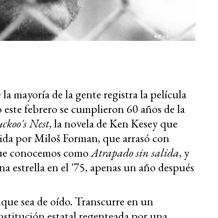
la mayoría de la gente registra la película
o este febrero se cumplieron 60 años de la
ckoo's Nest
, la novela de Ken Kesey que
igida por Miloš Forman, que arrasó con
 que conocemos como
Atrapado sin salida
, y
a estrella en el '75, apenas un año después
nque sea de oído. Transcurre en un
stitución estatal regenteada por una