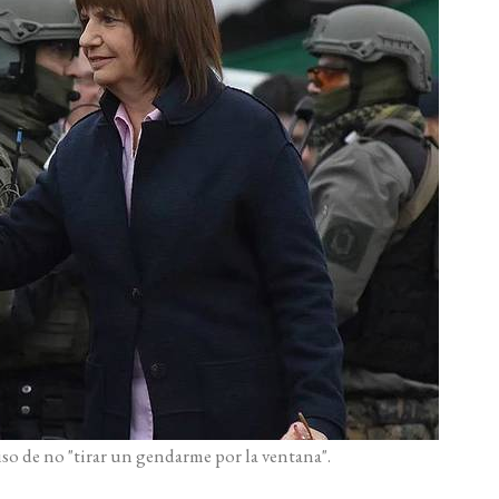
so de no "tirar un gendarme por la ventana".