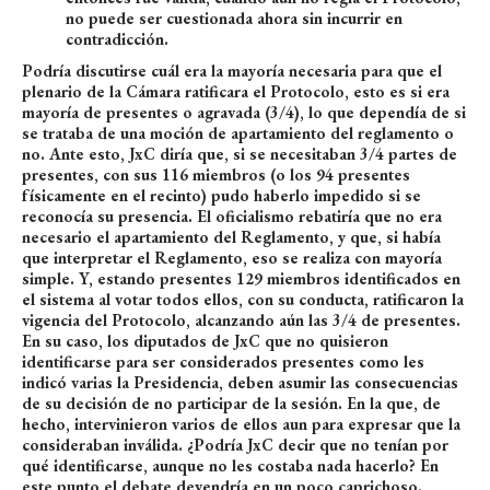
no puede ser cuestionada ahora sin incurrir en
contradicción.
Podría discutirse cuál era la mayoría necesaria para que el
plenario de la Cámara ratificara el Protocolo, esto es si era
mayoría de presentes o agravada (3/4), lo que dependía de si
se trataba de una moción de apartamiento del reglamento o
no. Ante esto, JxC diría que, si se necesitaban 3/4 partes de
presentes, con sus 116 miembros (o los 94 presentes
físicamente en el recinto) pudo haberlo impedido si se
reconocía su presencia. El oficialismo rebatiría que no era
necesario el apartamiento del Reglamento, y que, si había
que interpretar el Reglamento, eso se realiza con mayoría
simple. Y, estando presentes 129 miembros identificados en
el sistema al votar todos ellos, con su conducta, ratificaron la
vigencia del Protocolo, alcanzando aún las 3/4 de presentes.
En su caso, los diputados de JxC que no quisieron
identificarse para ser considerados presentes como les
indicó varias la Presidencia, deben asumir las consecuencias
de su decisión de no participar de la sesión. En la que, de
hecho, intervinieron varios de ellos aun para expresar que la
consideraban inválida. ¿Podría JxC decir que no tenían por
qué identificarse, aunque no les costaba nada hacerlo? En
este punto el debate devendría en un poco caprichoso.