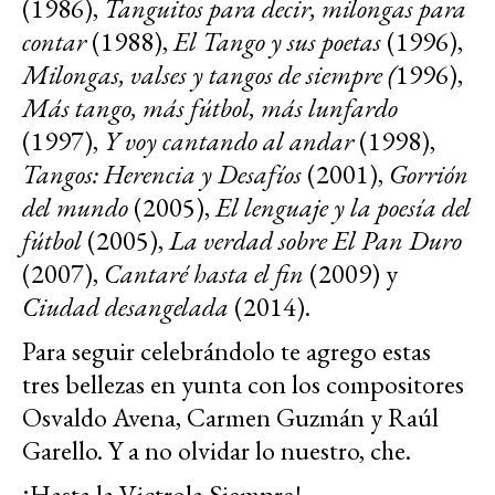
(1986),
Tanguitos para decir, milongas para
contar
(1988),
El Tango y sus poetas
(1996),
Milongas, valses y tangos de siempre (
1996),
Más tango, más fútbol, más lunfardo
(1997),
Y voy cantando al andar
(1998),
Tangos: Herencia y Desafíos
(2001),
Gorrión
del mundo
(2005),
El lenguaje y la poesía del
fútbol
(2005),
La verdad sobre El Pan Duro
(2007),
Cantaré hasta el fin
(2009) y
Ciudad desangelada
(2014).
Para seguir celebrándolo te agrego estas
tres bellezas en yunta con los compositores
Osvaldo Avena, Carmen Guzmán y Raúl
Garello. Y a no olvidar lo nuestro, che.
¡Hasta la Victrola Siempre!