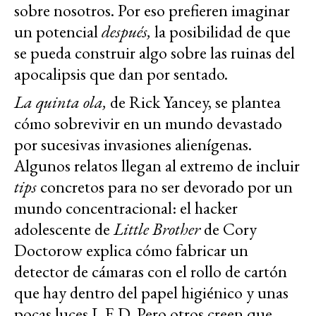
sobre nosotros. Por eso prefieren imaginar
un potencial
después,
la posibilidad de que
se pueda construir algo sobre las ruinas del
apocalipsis que dan por sentado.
La quinta ola,
de Rick Yancey, se plantea
cómo sobrevivir en un mundo devastado
por sucesivas invasiones alienígenas.
Algunos relatos llegan al extremo de incluir
tips
concretos para no ser devorado por un
mundo concentracional: el hacker
adolescente de
Little Brother
de Cory
Doctorow explica cómo fabricar un
detector de cámaras con el rollo de cartón
que hay dentro del papel higiénico y unas
pocas luces L.E.D. Pero otros creen que