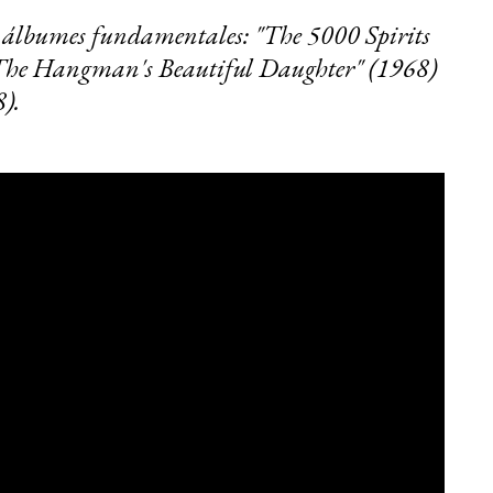
sus álbumes fundamentales: "The 5000 Spirits
 "The Hangman's Beautiful Daughter" (1968)
).