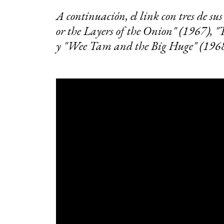
A continuación, el link con tres de 
or the Layers of the Onion" (1967),
y "Wee Tam and the Big Huge" (1968