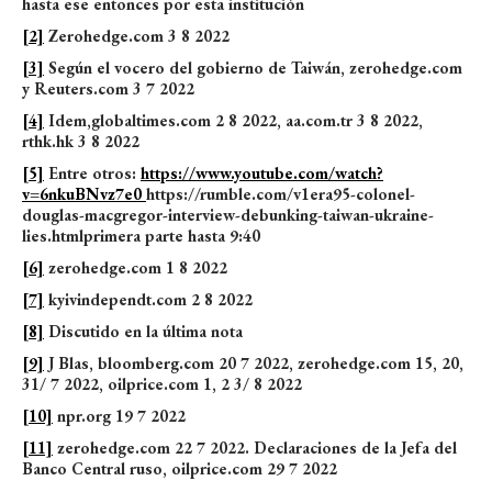
hasta ese entonces por esta institución
[2]
Zerohedge.com 3 8 2022
[3]
Según el vocero del gobierno de Taiwán, zerohedge.com
y Reuters.com 3 7 2022
[4]
Idem,globaltimes.com 2 8 2022, aa.com.tr 3 8 2022,
rthk.hk 3 8 2022
[5]
Entre otros:
https://www.youtube.com/watch?
v=6nkuBNvz7e0
https://rumble.com/v1era95-colonel-
douglas-macgregor-interview-debunking-taiwan-ukraine-
lies.htmlprimera parte hasta 9:40
[6]
zerohedge.com 1 8 2022
[7]
kyivindependt.com 2 8 2022
[8]
Discutido en la última nota
[9]
J Blas, bloomberg.com 20 7 2022, zerohedge.com 15, 20,
31/ 7 2022, oilprice.com 1, 2 3/ 8 2022
[10]
npr.org 19 7 2022
[11]
zerohedge.com 22 7 2022. Declaraciones de la Jefa del
Banco Central ruso, oilprice.com 29 7 2022