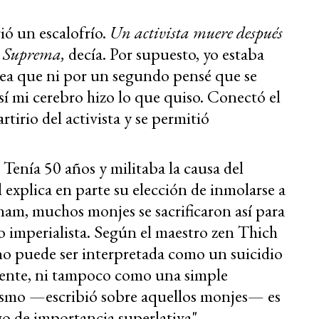
rió un escalofrío.
Un activista muere después
te Suprema,
decía. Por supuesto, yo estaba
ea que ni por un segundo pensé que se
í mi cerebro hizo lo que quiso. Conectó el
rtirio del activista y se permitió
enía 50 años y militaba la causa del
 explica en parte su elección de inmolarse a
nam, muchos monjes se sacrificaron así para
to imperialista. Según el maestro zen Thich
no puede ser interpretada como un suicidio
dente, ni tampoco como una simple
ismo —escribió sobre aquellos monjes— es
go de importancia superlativa".