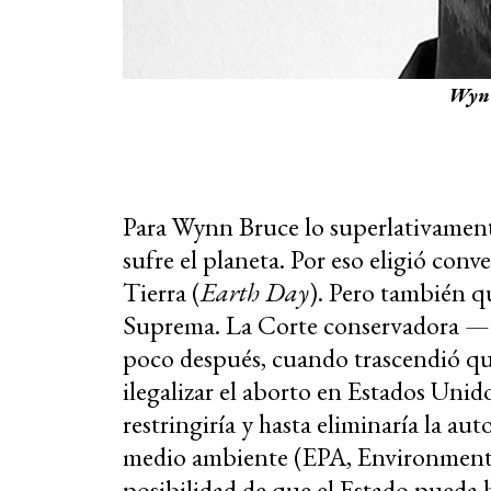
Wynn
Para Wynn Bruce lo superlativament
sufre el planeta. Por eso eligió conve
Tierra (
Earth Day
). Pero también q
Suprema. La Corte conservadora —qu
poco después, cuando trascendió que
ilegalizar el aborto en Estados Uni
restringiría y hasta eliminaría la a
medio ambiente (EPA, Environmenta
posibilidad de que el Estado pueda h