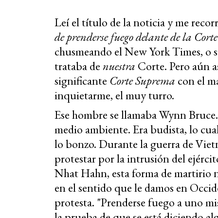
Leí el título de la noticia y me recor
de prenderse fuego delante de la Cor
chusmeando el New York Times, o s
trataba de
nuestra
Corte. Pero aún as
significante
Corte Suprema
con el ma
inquietarme, el muy turro.
Ese hombre se llamaba Wynn Bruce. T
medio ambiente. Era budista, lo cual
lo bonzo. Durante la guerra de Viet
protestar por la intrusión del ejérci
Nhat Hahn, esta forma de martirio 
en el sentido que le damos en Occi
protesta. "Prenderse fuego a uno m
la prueba de que se está diciendo al