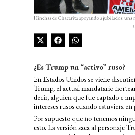
Hinchas de Chacarita apoyando a jubilados: una r
G
¿Es Trump un “activo” ruso?
En Estados Unidos se viene discutie
Trump, el actual mandatario nortea
decir, alguien que fue captado e im
intereses rusos cuando estuviera en 
Por supuesto que no tenemos ningu
esto. La versión saca al personaje T