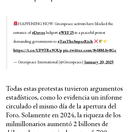
HAPPENING NOW: Greenpeace activists have blocked the
entrance of
#Davos
heliport
#WEF25
in a peaceful protest
demanding governments to
#TaxTheSuperRich
https://t.co/UP9TRe9OUp
pic.twitter.com/8yI8MAy8Gc
— Greenpeace International (@Greenpeace)
January 20, 2025
Todas estas protestas tuvieron argumentos
estadísticos, como lo evidencia un informe
circulado el mismo día de la apertura del
Foro. Solamente en 2024, la riqueza de los
milmillonarios aumentó 2 billones de