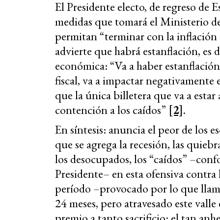
El Presidente electo, de regreso de E
medidas que tomará el Ministerio d
permitan “terminar con la inflación
advierte que habrá estanflación, es d
económica: “Va a haber estanflació
fiscal, va a impactar negativamente 
que la única billetera que va a esta
contención a los caídos”
[2]
.
En síntesis: anuncia el peor de los e
que se agrega la recesión, las quieb
los desocupados, los “caídos” –confo
Presidente– en esta ofensiva contra l
período –provocado por lo que llama
24 meses, pero atravesado este valle
premio a tanto sacrificio: el tan anhe