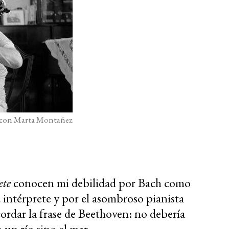
 con Marta Montañez.
ete
conocen mi debilidad por Bach como
intérprete y por el asombroso pianista
rdar la frase de Beethoven: no debería
 un río sino el
mar.