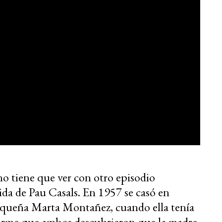
no tiene que ver con otro episodio
vida de Pau Casals. En 1957 se casó en
iqueña Marta Montañez, cuando ella tenía
rarme que ambos descubrieron que la madre