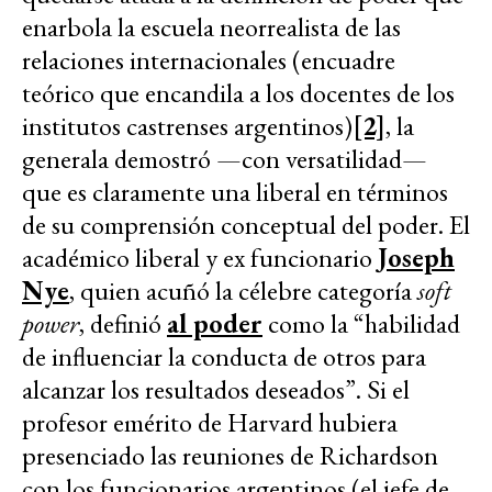
enarbola la escuela neorrealista de las
relaciones internacionales (encuadre
teórico que encandila a los docentes de los
institutos castrenses argentinos)
[2]
, la
generala demostró —con versatilidad—
que es claramente una liberal en términos
de su comprensión conceptual del poder. El
académico liberal y ex funcionario
Joseph
Nye
, quien acuñó la célebre categoría
soft
power
, definió
al poder
como la “habilidad
de influenciar la conducta de otros para
alcanzar los resultados deseados”. Si el
profesor emérito de Harvard hubiera
presenciado las reuniones de Richardson
con los funcionarios argentinos (el jefe de