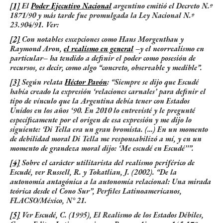
[1]
El
Poder Ejecutivo Nacional
argentino emitió el Decreto N.º
1871/90 y más tarde fue promulgada la Ley Nacional N.º
23.904/91. Ver:
[2]
Con notables excepciones como Hans Morgenthau y
Raymond Aron,
el realismo en general
–y el neorrealismo en
particular– ha tendido a definir el poder como posesión de
recursos, es decir, como algo “concreto, observable y medible”.
[3]
Según relata
Héctor Pavón
: “Siempre se dijo que Escudé
había creado la expresión ‘relaciones carnales’ para definir el
tipo de vínculo que la Argentina debía tener con Estados
Unidos en los años ‘90. En 2010 lo entrevisté y le pregunté
específicamente por el origen de esa expresión y me dijo lo
siguiente: ‘Di Tella era un gran bromista. (…) En un momento
de debilidad moral Di Tella me responsabilizó a mí, y en un
momento de grandeza moral dijo: ‘Me escudé en Escudé’’”.
[4]
Sobre el carácter utilitarista del realismo periférico de
Escudé, ver Russell, R. y Tokatlian, J. (2002). “De la
autonomía antagónica a la autonomía relacional: Una mirada
teórica desde el Cono Sur”, Perfiles Latinoamericanos,
FLACSO/México, N° 21.
[5]
Ver Escudé, C. (1995), El Realismo de los Estados Débiles,