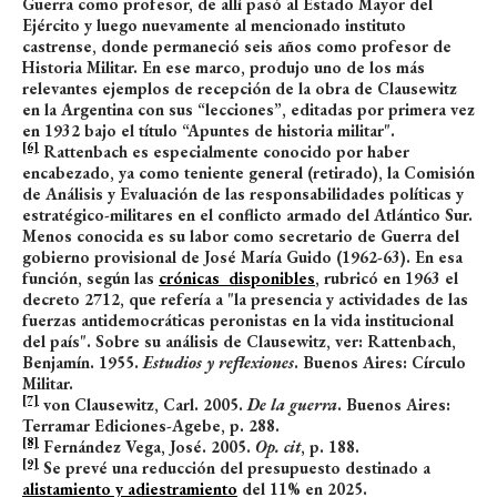
Guerra como profesor, de allí pasó al Estado Mayor del
Ejército y luego nuevamente al mencionado instituto
castrense, donde permaneció seis años como profesor de
Historia Militar. En ese marco, produjo uno de los más
relevantes ejemplos de recepción de la obra de Clausewitz
en la Argentina con sus “lecciones”, editadas por primera vez
en 1932 bajo el título “Apuntes de historia militar".
[6]
Rattenbach es especialmente conocido por haber
encabezado, ya como teniente general (retirado), la Comisión
de Análisis y Evaluación de las responsabilidades políticas y
estratégico-militares en el conflicto armado del Atlántico Sur.
Menos conocida es su labor como secretario de Guerra del
gobierno provisional de José María Guido (1962-63). En esa
función, según las
crónicas disponibles
, rubricó en 1963 el
decreto 2712, que refería a "la presencia y actividades de las
fuerzas antidemocráticas peronistas en la vida institucional
del país". Sobre su análisis de Clausewitz, ver: Rattenbach,
Benjamín. 1955.
Estudios y reflexiones
. Buenos Aires: Círculo
Militar.
[7]
von Clausewitz, Carl. 2005.
De la guerra
. Buenos Aires:
Terramar Ediciones-Agebe, p. 288.
[8]
Fernández Vega, José. 2005.
Op. cit
, p. 188.
[9]
Se prevé una reducción del presupuesto destinado a
alistamiento y adiestramiento
del 11% en 2025.