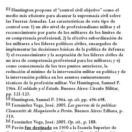
[1]
Huntington propone el “control civil objetivo” como el
medio más eficiente para alcanzar la supremacía civil sobre
las Fuerzas Armadas. Las características de este tipo de
control son: 1) un alto nivel de profesionalismo militar y el
reconocimiento por parte de los militares de los límites de
su competencia profesional; 2) la efectiva subordinación de
los militares a los líderes políticos civiles, encargados de
implementar las decisiones básicas de la política de defensa;
3) el reconocimiento y la aceptación de los líderes civiles de
un área de competencia profesional para los militares; y 4)
como consecuencia de los tres puntos anteriores, la
reducción al mínimo de la intervención militar en política y de
la intervención política en los asuntos eminentemente
técnicos de la profesión militar. Ver Huntington, Samuel P.
1964.
El soldado y el Estado
. Buenos Aires: Círculo Militar,
pp. 121-123.
[2]
Huntington, Samuel P. 1964.
op. cit
. pp. 496-498.
[3]
Fernández Vega, José. 2005.
Las guerras de la política:
Clausewitz de Maquiavelo a Perón
. Buenos Aires: Edhasa, p.
319.
[4]
Fernández Vega, José. 2005.
Op. cit.
, p. 188.
[5]
Perón
fue destinado
en 1930 a la Escuela Superior de