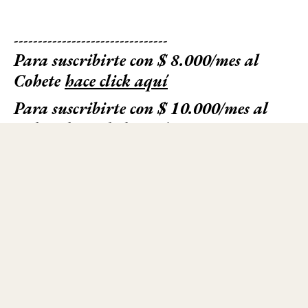
--------------------------------
Para suscribirte con $ 8.000/mes al
Cohete
hace click aquí
Para suscribirte con $ 10.000/mes al
Cohete
hace click aquí
Para suscribirte con $ 15.000/mes al
Cohete
hace click aquí
© 2025 - El Cohete a la Luna. Todos los derechos reservados - Registro de
propiedad en trámite - Términos y Condiciones - Política de Privacidad -