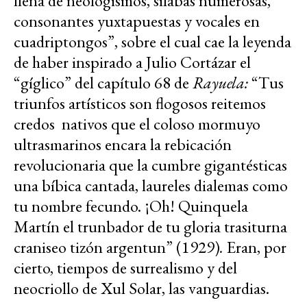
llena de neologismos, sílabas numerosas,
consonantes yuxtapuestas y vocales en
cuadriptongos”, sobre el cual cae la leyenda
de haber inspirado a Julio Cortázar el
“gíglico” del capítulo 68 de
Rayuela:
“Tus
triunfos artísticos son flogosos reitemos
credos nativos que el coloso mormuyo
ultrasmarinos encara la rebicación
revolucionaria que la cumbre gigantésticas
una bíbica cantada, laureles dialemas como
tu nombre fecundo. ¡Oh! Quinquela
Martín el trunbador de tu gloria trasiturna
craniseo tizón argentun” (1929)
.
Eran, por
cierto, tiempos de surrealismo y del
neocriollo de Xul Solar, las vanguardias.