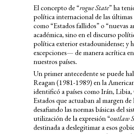
El concepto de “
rogue State
” ha teni
política internacional de las última
como “Estados fallidos” o “nuevas a
académica, sino en el discurso polít
política exterior estadounidense; y
excepciones— de manera acrítica en
nuestros países.
Un primer antecedente se puede hall
Reagan (1981-1989) en la American B
identificó a países como Irán, Libi
Estados que actuaban al margen de l
desafiando las normas básicas del si
utilización de la expresión “o
utlaw S
destinada a deslegitimar a esos gobie