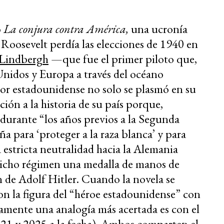
ó
La conjura contra América,
una ucronía
Roosevelt perdía las elecciones de 1940 en
 Lindbergh
—que fue el primer piloto que,
 Unidos y Europa a través del océano
tor estadounidense no solo se plasmó en su
ión a la historia de su país porque,
durante “los años previos a la Segunda
 para ‘proteger a la raza blanca’ y para
estricta neutralidad hacia la Alemania
 dicho régimen una medalla de manos de
de Adolf Hitler. Cuando la novela se
on la figura del “héroe estadounidense” con
amente una analogía más acertada es con el
1 y 2025 a la fecha). Ambos comparten el