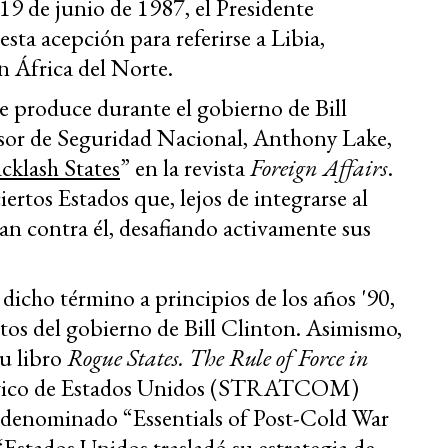
 19 de junio de 1987, el Presidente
ta acepción para referirse a Libia,
en África del Norte.
se produce durante el gobierno de Bill
sor de Seguridad Nacional, Anthony Lake,
cklash States
” en la revista
Foreign Affairs
.
ciertos Estados que, lejos de integrarse al
an contra él, desafiando activamente sus
cho término a principios de los años '90,
os del gobierno de Bill Clinton. Asimismo,
u libro
Rogue States. The Rule of Force in
égico de Estados Unidos (STRATCOM)
denominado “Essentials of Post-Cold War
“Estados Unidos trasladó su estrategia de