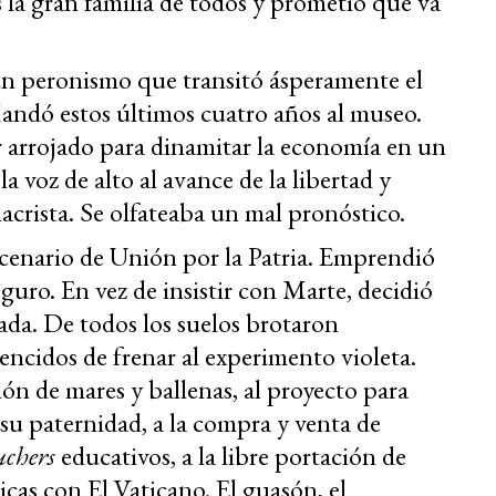
s la gran familia de todos y prometió que va
a un peronismo que transitó ásperamente el
andó estos últimos cuatro años al museo.
 arrojado para dinamitar la economía en un
 la voz de alto al avance de la libertad y
acrista. Se olfateaba un mal pronóstico.
cenario de Unión por la Patria. Emprendió
eguro. En vez de insistir con Marte, decidió
riada. De todos los suelos brotaron
ncidos de frenar al experimento violeta.
ión de mares y ballenas, al proyecto para
su paternidad, a la compra y venta de
uchers
educativos, a la libre portación de
cas con El Vaticano. El guasón, el