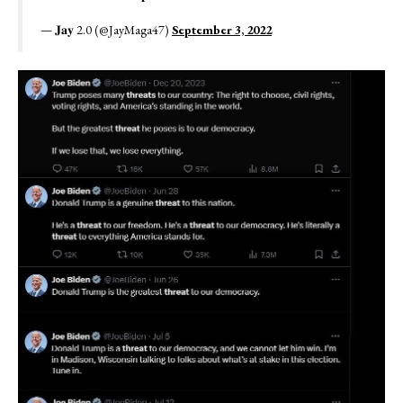
— ͏͏͏𝐉𝐚𝐲 2.0 (@JayMaga47)
September 3, 2022