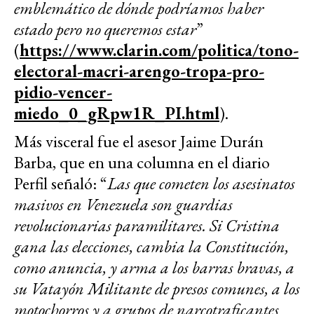
emblemático de dónde podríamos haber
estado pero no queremos estar
”
(
https://www.clarin.com/politica/tono-
electoral-macri-arengo-tropa-pro-
pidio-vencer-
miedo_0_gRpw1R_PI.html
).
Más visceral fue el asesor Jaime Durán
Barba, que en una columna en el diario
Perfil señaló: “
Las que cometen los asesinatos
masivos en Venezuela son guardias
revolucionarias paramilitares. Si Cristina
gana las elecciones, cambia la Constitución,
como anuncia, y arma a los barras bravas, a
su Vatayón Militante de presos comunes, a los
motochorros y a grupos de narcotraficantes