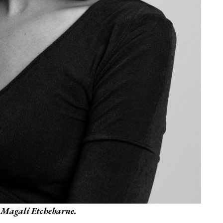
 Magalí Etchebarne.