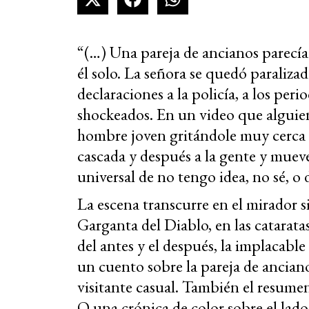
“(…) Una pareja de ancianos parecía q
él solo. La señora se quedó paralizad
declaraciones a la policía, a los peri
shockeados. En un video que alguien 
hombre joven gritándole muy cerca de
cascada y después a la gente y muev
universal de no tengo idea, no sé, o 
La escena transcurre en el mirador s
Garganta del Diablo, en las catarat
del antes y el después, la implacabl
un cuento sobre la pareja de anciano
visitante casual. También el resume
O una crónica de color sobre el lado