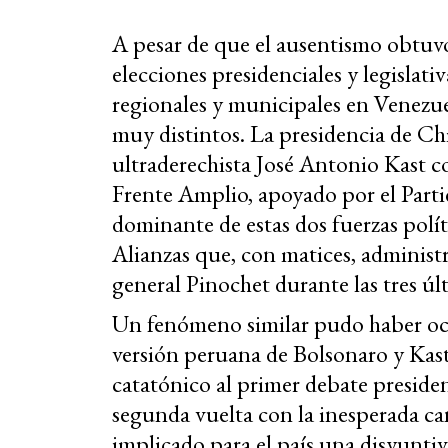
A pesar de que el ausentismo obtuvo
elecciones presidenciales y legislati
regionales y municipales en Venezue
muy distintos. La presidencia de Chi
ultraderechista José Antonio Kast co
Frente Amplio, apoyado por el Part
dominante de estas dos fuerzas políti
Alianzas que, con matices, administ
general Pinochet durante las tres úl
Un fenómeno similar pudo haber ocur
versión peruana de Bolsonaro y Kast
catatónico al primer debate presiden
segunda vuelta con la inesperada ca
implicado para el país una disyuntiv