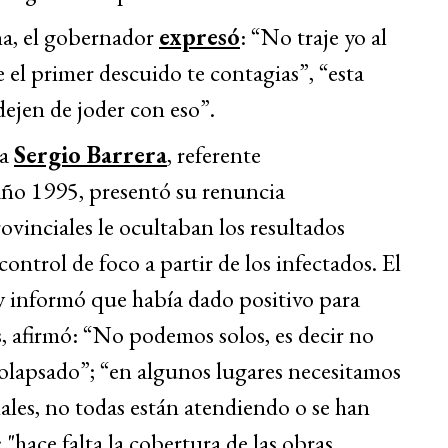
na,
el gobernador
expresó
: “No traje yo al
e el primer descuido te contagias”, “esta
 dejen de joder con eso”.
ra
Sergio Barrera
,
referente
año 1995, presentó su renuncia
vinciales le ocultaban los resultados
 control de foco a partir de los infectados.
El
y informó que había dado positivo para
s, afirmó:
“No podemos solos, es decir no
colapsado”; “en algunos lugares necesitamos
ales, no todas están atendiendo o se han
 "hace falta la cobertura de las obras