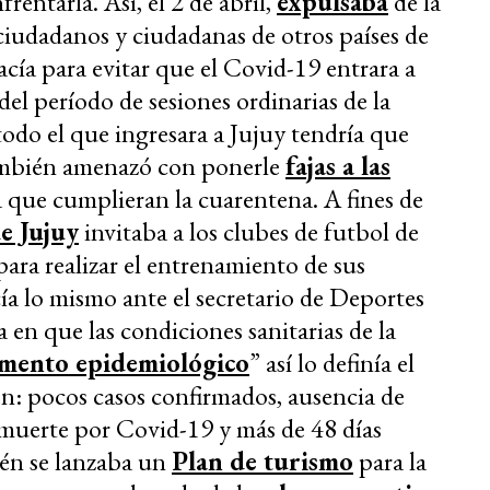
entarla. Así, el 2 de abril,
expulsaba
de la
ciudadanos y ciudadanas de otros países de
cía para evitar que el Covid-19 entrara a
del período de sesiones ordinarias de la
todo el que ingresara a Jujuy tendría que
mbién amenazó con ponerle
fajas a las
ra que cumplieran la cuarentena.
A fines de
e Jujuy
invitaba a los clubes de futbol de
 para realizar el entrenamiento de sus
ía lo mismo ante el secretario de Deportes
 en que las condiciones sanitarias de la
mento epidemiológico
” así lo definía el
n: pocos casos confirmados, ausencia de
a muerte por Covid-19 y más de 48 días
ién se lanzaba un
Plan de turismo
para la