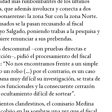
alidad más rimbombantes de los últimos
s, que además involucra y conecta a dos
 bonaerense: la zona Sur con la zona Norte.
usados se la pasan recusando al fiscal
o Salgado, poniendo trabas a la pesquisa y
ere renunciar a sus prebendas.
as descomunal –con pruebas directas e
cción–, pidió el procesamiento del fiscal
s: “No nos encontramos frente a un simple
o un robo (…) por el contrario, es un caso
ma muy difícil su investigación, se trata de
os funcionales y la consecuente cerrazón
ocultamiento difícil de sortear”.
ientos clandestinos, el comisario Medina
 cobijo en las sombras una vez que el fiscal