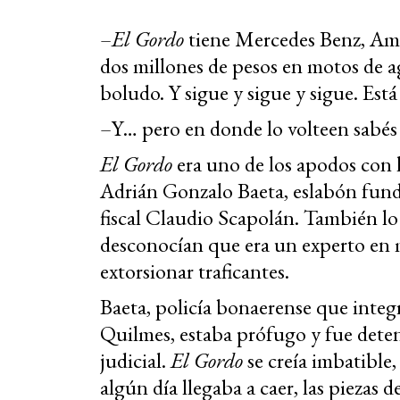
–
El Gordo
tiene Mercedes Benz, Am
dos millones de pesos en motos de ag
boludo. Y sigue y sigue y sigue. Est
–Y… pero en donde lo volteen sabés
El Gordo
era uno de los apodos con l
Adrián Gonzalo Baeta, eslabón fun
fiscal Claudio Scapolán. También l
desconocían que era un experto en 
extorsionar traficantes.
Baeta, policía bonaerense que integr
Quilmes, estaba prófugo y fue deteni
judicial.
El Gordo
se creía imbatible
algún día llegaba a caer, las piezas