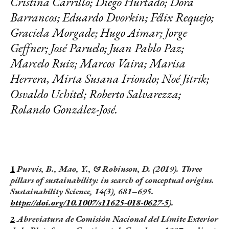
Cristina Carrillo; Diego Hurtado; Dora
Barrancos; Eduardo Dvorkin; Félix Requejo;
Graciela Morgade; Hugo Aimar; Jorge
Geffner; José Paruelo; Juan Pablo Paz;
Marcelo Ruiz; Marcos Vaira; Marisa
Herrera, Mirta Susana Iriondo; Noé Jitrik;
Osvaldo Uchitel; Roberto Salvarezza;
Rolando González-José.
1
Purvis, B., Mao, Y., & Robinson, D. (2019).
Three
pillars of sustainability: in search of conceptual origins.
Sustainability Science
, 14(3), 681–695.
https://doi.org/10.1007/s11625-018-0627-5
).
2
Abreviatura de Comisión Nacional del Límite Exterior