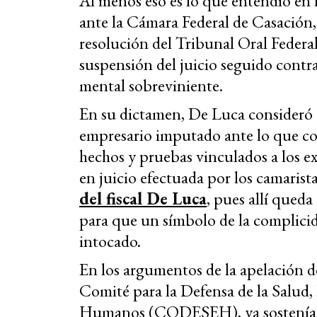
Al menos eso es lo que entendió en la
ante la Cámara Federal de Casación, 
resolución del Tribunal Oral Federa
suspensión del juicio seguido contr
mental sobreviniente.
En su dictamen, De Luca consideró ar
empresario imputado ante lo que co
hechos y pruebas vinculados a los e
en juicio efectuada por los camarist
del fiscal De Luca
, pues allí queda
para que un símbolo de la complicida
intocado.
En los argumentos de la apelación del
Comité para la Defensa de la Salud, 
Humanos (CODESEH), ya sostenían qu