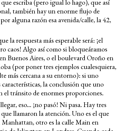
 que escriba (pero igual lo hago), que así
nal, también hay un enorme flujo de
 por alguna razón esa avenida/calle, la 42,
e la respuesta más esperable será: ¡el
dero caos! Algo así como si bloqueáramos
s en Buenos Aires, o el boulevard Oroño en
oba (por poner tres ejemplos cualesquiera,
sulte más cercana a su entorno): si uno
s características, la conclusión que uno
en el tránsito de enormes proporciones.
legar, eso... ¡no pasó! Ni pasa. Hay tres
que llamaron la atención. Uno es el que
en Manhattan, otro es la calle Main en
arrio de Islington en Londres. Cuando cada