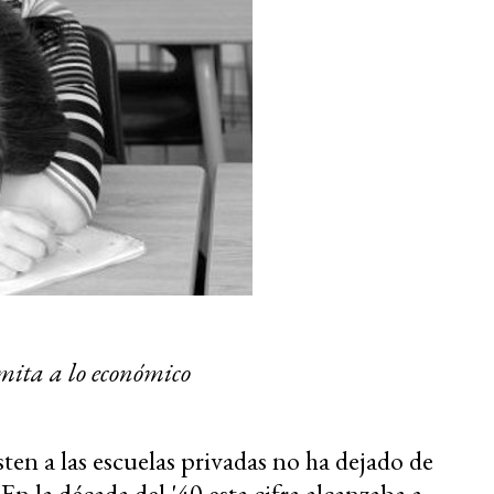
imita a lo económico
sten a las escuelas privadas no ha dejado de
En la década del '40 esta cifra alcanzaba a