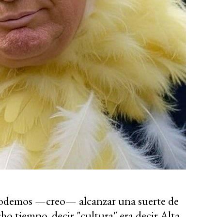
 podemos —creo— alcanzar una suerte de
o tiempo, decir "cultura" era decir Alta