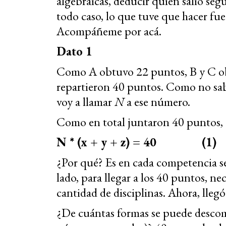
algebraicas, deducir quién salió seg
todo caso, lo que tuve que hacer fue
Acompáñeme por acá.
Dato 1
Como A obtuvo 22 puntos, B y C obt
repartieron 40 puntos. Como no sab
voy a llamar
N
a ese número.
Como en total juntaron 40 puntos, e
N * (x + y + z) = 40 (1)
¿Por qué? Es en cada competencia se 
lado, para llegar a los 40 puntos, n
cantidad de disciplinas. Ahora, lle
¿De cuántas formas se puede desc