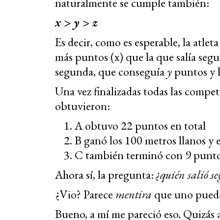
naturalmente se cumple también:
x > y > z
Es decir, como es esperable, la atle
más puntos (x) que la que salía segu
segunda, que conseguía
y
puntos y l
Una vez finalizadas todas las compet
obtuvieron:
A obtuvo 22 puntos en total
B ganó los 100 metros llanos y 
C también terminó con 9 punto
Ahora sí, la pregunta:
¿quién salió s
¿Vio? Parece
mentira
que uno pue
Bueno, a mí me pareció eso. Quizás a