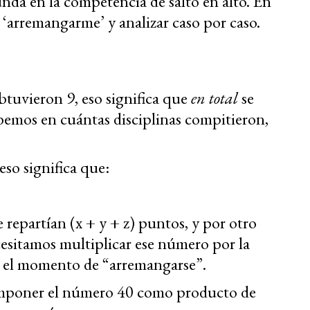
unda en la competencia de salto en alto. En
 ‘arremangarme’ y analizar caso por caso.
uvieron 9, eso significa que
en total
se
emos en cuántas disciplinas compitieron,
so significa que:
repartían (x + y + z) puntos, y por otro
ecesitamos multiplicar ese número por la
gó el momento de “arremangarse”.
omponer el número 40 como producto de