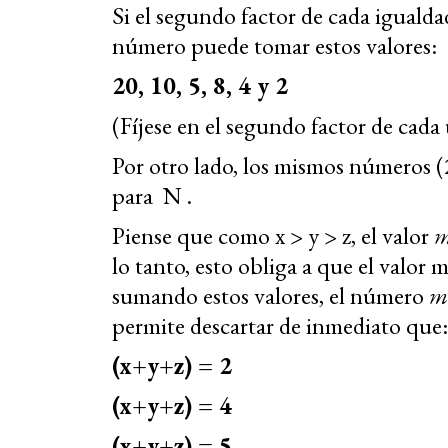
Si el segundo factor de cada igualdad 
número puede tomar estos valores:
20, 10, 5, 8, 4 y 2
(Fíjese en el segundo factor de cada 
Por otro lado, los mismos números (2,
para N .
Piense que como x > y > z, el valor
m
lo tanto, esto obliga a que el valor m
sumando estos valores, el número
m
permite descartar de inmediato que:
(x+y+z) = 2
(x+y+z) = 4
(x+y+z) = 5.