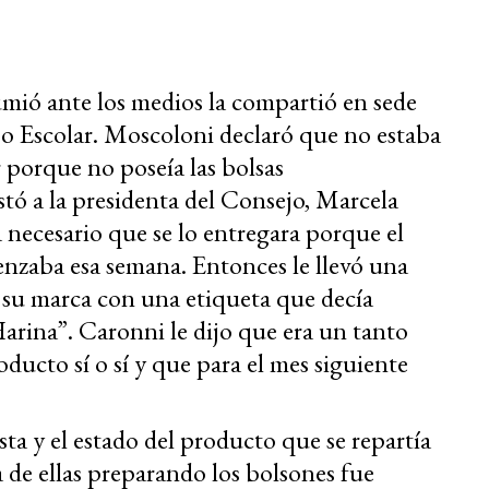
arriba/ab
para
aumentar
mió ante los medios la compartió en sede
o
ejo Escolar. Moscoloni declaró que no estaba
disminuir
 porque no poseía las bolsas
el
stó a la presidenta del Consejo, Marcela
volumen.
 necesario que se lo entregara porque el
nzaba esa semana. Entonces le llevó una
 su marca con una etiqueta que decía
arina”. Caronni le dijo que era un tanto
oducto sí o sí y que para el mes siguiente
ta y el estado del producto que se repartía
 de ellas preparando los bolsones fue