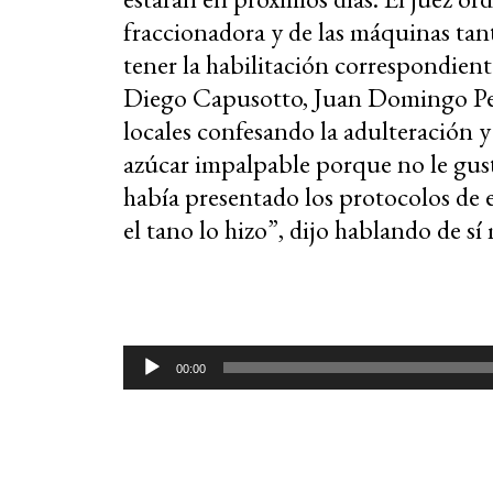
fraccionadora y de las máquinas tan
tener la habilitación correspondient
Diego Capusotto, Juan Domingo Pe
locales confesando la adulteración y
azúcar impalpable porque no le gust
había presentado los protocolos de e
el tano lo hizo”, dijo hablando de s
Reproductor
00:00
de
audio