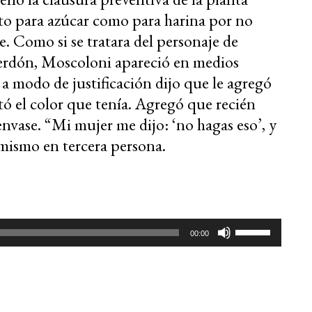
to para azúcar como para harina por no
e. Como si se tratara del personaje de
rdón, Moscoloni apareció en medios
 a modo de justificación dijo que le agregó
ó el color que tenía. Agregó que recién
nvase. “Mi mujer me dijo: ‘no hagas eso’, y
í mismo en tercera persona.
Utiliza
00:00
las
teclas
de
flecha