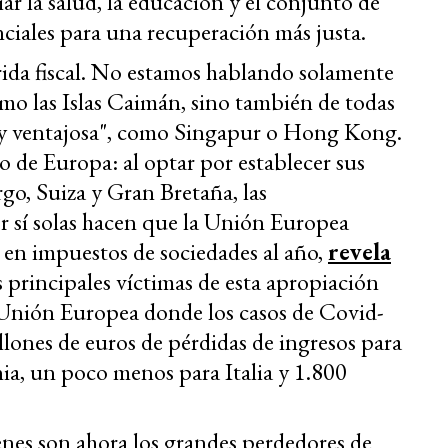
iar la salud, la educación y el conjunto de
nciales para una recuperación más justa.
rida fiscal. No estamos hablando solamente
omo las Islas Caimán, sino también de todas
muy ventajosa", como Singapur o Hong Kong.
 de Europa: al optar por establecer sus
rgo, Suiza y Gran Bretaña, las
r sí solas hacen que la Unión Europea
s en impuestos de sociedades al año,
revela
s principales víctimas de esta apropiación
a Unión Europea donde los casos de Covid-
ones de euros de pérdidas de ingresos para
ia, un poco menos para Italia y 1.800
nes son ahora los grandes perdedores de