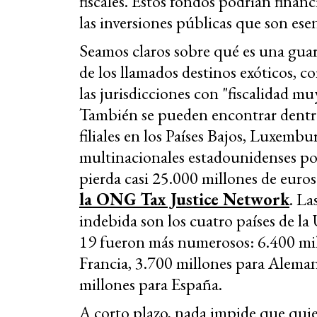
fiscales. Estos fondos podrían financ
las inversiones públicas que son ese
Seamos claros sobre qué es una gua
de los llamados destinos exóticos, c
las jurisdicciones con "fiscalidad 
También se pueden encontrar dentro
filiales en los Países Bajos, Luxembu
multinacionales estadounidenses po
pierda casi 25.000 millones de euro
la ONG Tax Justice Network
. La
indebida son los cuatro países de l
19 fueron más numerosos: 6.400 mill
Francia, 3.700 millones para Aleman
millones para España.
A corto plazo, nada impide que quie