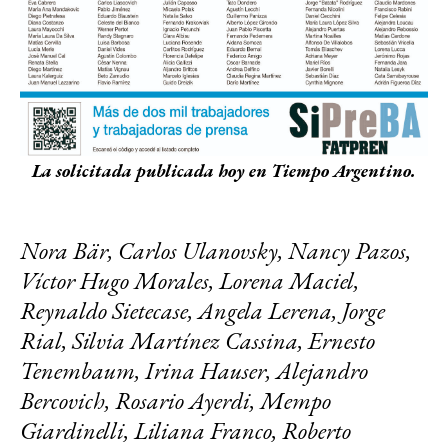
La solicitada publicada hoy en Tiempo Argentino.
Nora Bär, Carlos Ulanovsky, Nancy Pazos, Víctor Hugo Morales, Lorena Maciel, Reynaldo Sietecase, Angela Lerena, Jorge Rial, Silvia Martínez Cassina, Ernesto Tenembaum, Irina Hauser, Alejandro Bercovich, Rosario Ayerdi, Mempo Giardinelli, Liliana Franco, Roberto Caballero, Luciana Bertoia, Gabriel Sued, Noelia Barral Grigera, Luis Bruschtein, Mariana Carbajal, Maia Jastreblansky, Diego Iglesias, Daniel Tognetti, Mariano Martín, Liliana Hendel, Omar Lavieri, Luciana Peker, Gustavo Yarroch, Nadia Zyncenko, , Horacio Verbitsky, Gisela Busaniche, Federico Mayol, Julia Mengolini, Darío Villarruel, Florencia Halfon, Néstor Omar Espósito, Cynthia García, Juan Amorín, Emilse Pizarro, Gustavo Grabia, Emilia Delfino, Ezequiel Fernandez Moores, Ingrid Beck, Matías Longoni, Miriam Lewin, Toti Pasman, Claudia Acuña, , Flavio Azzaro, Sandra Russo, Ari Lijalad, Gabriela Pepe, Ignacio Ortelli, Germán Beder, Ricardo Ragendorfer, Gabriela Cabezón Cámara, Alejandro Wall, Analía Argento, Pablo Llonto, Gabriela Radice, Sebastián Davidovsky, Cecilia Insinga, Ismael Bermúdez, Felicitas Bonavitta, Mariano Hamilton, Liliana Daunes, Cristian Alarcón, Soledad Vallejos, Mario Santucho, Mariana Iglesias, Gabriela Vulcano, Poli Sabatés, Carla Gaudensi, Pablo Duggan, Olga Viglieca, Hernán Castillo, Silvia Fernández, Guido Carelli Lynch, Sonia Budassi, Alejandro Alfie, Gimena Fuertes, Nicolás Fiorentino, Esteban Rafele, Rocío Criado, , Fernando Soriano, Verónica Urriolabeitia, Diego Schurman, Marta Dillon, Jorge Elbaum, María Quintero, Humphrey Inzillo, Ana Paoletti, Federico Yañez, Malena Winer, Mauro Federico, Patricia Walsh, Eduardo Fabregat, Victoria De Masi, Martín Becerra, Cecilia Camarano, Diego Geddes, Clara Uranga, Sergio Olguín, Juan Manuel Herbella, Natalia Zuazo, Fabián Lebenglik, Nacho Levy, Irene Haimovichi, Fernando Rosso, Ana Torrejón, Nahuel Prado, Martín Rodríguez, Romina Ruffato, Fernando Duclos, Eva Cabrera, Carlos Liascovich, Julián Capasso, Tato Dondero, Jorge “Batata” Rodríguez, Claudio Mardones, María Ana Mandakovic, Pablo Jiménez, Micaela Polak, Agustín Lecchi, Fernanda Nicolini, Francisco Rabini, , Diego Pietrafesa, Eduardo Blaustein, Natalia Salvo, Guillermo Panizza, Daniel Cecchini, Felipe Celesia, Diana Costanzo, Celeste del Bianco, Fernando Krakowiak, Alberto López Girondo, María Laura López Silva, Alejandra Loucau, Laura Mayocchi, Werner Pertot, Ignacio Petunchi, Juan Pablo Piscetta, Alejandro Puertas, Alejandro Rebossio, María Laura Da Silva, Randy Stagnaro, Clara Albisu, Fernando Pedernera, Martina Noailles, Matías Cardone, Matías Cervilla, Luisa Barbosa, Luciana Rosende, Aldana Somoza, Alfonso De Villalobos, Sebastián Vricella, Lucía Merle, Daniel Vides, Carlitos Rodríguez, Eduardo Bernal, Tomás Eliaschev, Lorena Lucca, José Manuel Cal, Agustín Colombo, Florencia Defelipe, Federico Amigo, Adriana Meyer, Jerónimo Rojas, Renata Stella, César Nenna, Alicia Gallizzi, Oscar Barnade, Mariel Ríos, Fernanda Jara, , Diego Martínez, Matías Vignau, Aljandro Brittos, Andrea Delfino, Javier Borelli, Natalia Lesyk, Laura Kalerguiz, Beto Zamudio, Marcelo Iglesias, Claudia Regina Martínez, Sebastián Díaz, Cata Sarrabayrouse, Juan Manuel Lazzarino, Flavio Ramírez, Guido Dreizik, Darío Martínez, Cynthia Mignone, Adrián Figueroa Díaz, Diego Schejtman, German Zavala, Roi Waremkraut, Nelida Diodovich, Nestor Le Mura, Nicolás Paluch, Néstor Llido, Germán Esmerado, Jorge Muscio, Mauricio Caminos, Juan Manuel Zazzali, Leandro Gavira, Pablo Vázquez, Marcelo Pensa, Andrés Mooney, Sergio Rennq, Walter Leguizamón, Diego Zelonka, Hugo Iñíguez, Fernando Gañete Blasco, Germán Martina, Matias Quercia, Javier Valli, Manuel González Calabro, Jonathan Britos, Osvaldo Alvarez, Gustavo Ferrato, Daniel Giribaldi, Edgardo Solano, Gabriel Fernández, Sergio Alberto Pjaseczny, Jorge Scudero, Micaela Dearmas, Daniel Guzmán, Hugo Walter Zacarías, Ricardo Rubén González, Gustavo Bruzos, Nicolás Fasolino, Diana Rojas, Tomás Pérez, Flavio Monalli, Miguel Angel Garcia, Iván Gleizer, Sebastián Capelli, Pablo javier Guardia, Gaston German Piñeiro, Claudio Rodríguez, Paula Preves, Romina Vazquez, Mariano Ezequiel Piroti, Sandra Peña, Antonio Guerra, Roberto Hernán Prieto, Matias Casteo, Lucas Ezequiel Ybañez, Carolina Villanueva, Leonardo Peluso, Walter Talavera, Laura Vilche, Mariano Comelli, Mariela Delay, Eduardo Anisky, Gustavo Pando, Jorge Galiano, María Agustina Fernández Acevedo, Sebastián Fischman, María Belén Sosa, Luz Coronel, Luciana Mignoli, Carla Perelló, Gustavo Conti, Oscar Livera, Gastón Matías Luppi, Silvina Molina, María del Pilar Cabrera, Federico Cosso, Marta César, Natalia Arenas, Gabriela Presta, Mariana Fernández Camacho, Sandra Miguez, Alejandro Caravario, María Candelaria Lagos, Gala Abramovich, Emiliana Miguelez, Natalia Gelós, Cristina Sille, Claudia Conteris, Georgina Garcia, Eliana Obregón, Daniel Dabove, Alfredo Abel Luna, Gisela Romio, Alejandra Bartoliche, Marcelo Leonardo Ochoa, Camila Parodi, Sandra Cartasso, Agustina Ramos, Victoria Egurza, Laura Castillo, Alicia Simeoni, Gabriela Figueroa, Mariana Torres, María Pirsch, Carla Policella, Cora Surraco, Veronica Iglesia, Maria Paz Tibiletti, Victoria Irene Barco, Rodrigo Augusto Sans, Malena Pardo Figoni, María Santucho, Jorge Bernardez, Sebastian Grandi, Edgardo Binstock, Luciano Eduardo di Vito, Félix Arnaldo, Cecilia Sainz, Larisa Rivarola, Marcelo Kohan, Claudia Susana Salatino, Horacio Marmurek, Ignacio Guebara, Gerardo Mazzochi, Daniel Franco, María Teresa Franconetti, Camila Godoy, Noelia Vernengo, Nora Patrich, Bárbara Arias, Silvina Segundo, Fernando Faia, José Miguel Belza, Santiago Doyle, Alejandro Oscar Sanz, Flavia Vogel, Daniel Eduardo Castaño Codebó, Carmen Mercedes Cáceres, Constanza Niscovolos, Carmen Baez, Alicia Barvich, Silvia Irene Saladino, Mercedes Joloidovsky, Emiliano Ortiz, Julián Elencwajg, Alejandro Brittos, Graciela Calabrese, Mercedes Caracciolo, Diego Mancusi, Oscar Gijena, Lucila Aguirre, Victoria Gesualdi, Juan Manuel Moreno Parra, Bruno Gabriel Avellaneda, Patricia Pérez Ferraro, Belén Grosso, Ana Testa, Monica Santino, Stella Segado, Juan Tejedor, Carolina Katz, Florencia Downes, Silvana Colombo, Alejandro Esteban Bidondo, María Eugenia Cerutti, Mariana Araujo, Daniela Morán, Rosana Rins, María Sofía Maschio, Enzo Luis Vigliocco, Alejandra López, Daniela Burak, Cecilia Gómez, Liliana Latorre, Genoveva Ares, Gustavo Pantano, Cecilia Rossetto, Lorena Tapia Garzón, Mariana Milanesi, Juan Bautista Meri, Silvina Asprea, Julia Rivera, Mariana Garcia, Mariana Sidoti, Carlos alberto Herbon, Yamila Eva Sansoulet, Silvia H. González, Lucía Fariña, Soledad Quiroga, Fabiana Martinez, Gabriela Funes, Maria de los Angeles Zungri, Enrique Masllorens, Gustavo Zandonadi, Héctor Nacho Lacovara, Carlos Saglul, Sergio Isaza, Carolina Camps, Roxana Sandá, Gabriela Saidon, Verónica Bellomo, Cristina Rubio, Ariel Scala, Marcelo Bravo, Germán Luis Miranda, Patricia Marcos, Maria José Torras, Jenny Durán, María Rosa Pagliotto, María Susana Pittella, Ezequiel Bergonzi, Fernando Gomez, Diego Otondo, Miguel Ángel Martirena, Jorge Aguero, Laura Borsellino, Claudio Alberto Rodríguez, Marcelo Bátiz, Victoria Avila, Juliana Ricaldoni, Guillermo Lepore, Damian Dopacio, Irene Hartmann, Mariana Nedelcu, Sabrina Faija, Agustín Sosa, Gustavo Molfino, Lorena Ramirez, Kevin Liendo, Eva Marabotto, Leonardo Villafañe, Hernán Salcedo, Sergio Piemonte, Lautaro Heger, Lara Sartori, Agustín Jamele, Lucas Schaerer, Ezequiel Dolber, Cecilia Diaz, Fernando Brovelli, Daniel Bello, Emilia Holstein, Liliana Luppino, Gonzalo Martínez, Rubén Digilio, Patricia Daniele, Pablo Rodríguez, Pablo Alonso, Roberto Cartes, Laura Vales, Luisina Colombo, Juan Carlos Rodríguez, Nicolas Stulberg, Federico Bianchini, Javier Masseroni, Ezequiel Torres, Guadalupe Rivero, Noelia Pirsic, Gerardo Morel, Florencia Cunzolo, Gustavo Ronzano, Natalia Fiori, Javier Kurcbart, Beatriz Emilia Marián, Mariana Berger, Mariana Rolleri, Fernando Gutierrez, Emiliano Correia, Leila Aidar, Iván Gajardo, Rocío Magnani, Marcelo Bartolome, Jazmin Bullorini, Rodrigo Nespolo, Martín Suárez, Fernando Alonso, Ayelén Fuentes, Rubén Saboulard, Claudia Pasquini, Raúl Arcomano, Clara Rositano, Guillermo Rodriguez Adami, Gastón Ariel Marote, Matías Salgado, Hernán Sartori, Irina Sternik, Fernando Latrille, Jorge Alberto Kreyness, Marcelo Muchi, Maria José Ralli, Mercedes Pelagagge, Gustavo Daniel Sosa, Adriana Lorusso, Brian Psenne, Marcelo Manera, Marysol Antón, Marcela Coronel, Maria Mansilla, Silvia Garcia, Ricardo Romero, Federico Frau Barros, Ines Hayes, Natalí Risso, Daniel Jatimliansky, Esteban Raies, Valentina Viglieca, Alejandra Fabiana Peña, Marina Giacometti, Pablo Seoane, Gerardo Piantoni, Miriam Molero, Marina Fontan, Maximialiano Moreno, Juan Manuel Garcia, Bárbara García Crespo, Silvia Lorena Gomez, Hugo Gulman, Diego Pintos, Dionisio Gadano, Evangelina Bucari, Leonardo Gentile, Javier Posse, Christian Camblor, Eduardo Mario “Perico” Pérez, Alejo Santander, Eduardo Schellemberg, María Fernanda Guillot, Gonzalo Zanotti, Cecilia Becaría, Miguel Angel Aranda, Pablo Albornoz, Adriana Sandro, Gonzalo Zegarra, Manuel Gonzalvez, Hernán Leonardo Villarreal, María Julia Mastromarino, Liliana Samuel, Alejandro Mariano Barreda, Sebastián Rodríguez Mora, Sergio Quatraro, Eugenia Camejo, Eduardo Diana, Carlos Daniel Andreu, Julio Martin Mancini, Antonio Jorge Miño, Javier Aguirre, Alberto Ferrari, Celita Doyhambehere, Sabino Cabrera, Andrés Asato, Diego Fernpandez Romeral, Alejandro Gomez, Sergio Kisielewsky, Ileana Bassi, Karina Iavicoli, Santiago Giordano, Roque Casciero, Azul Tejada, Juan Fernando Acuña, Matias Reynoso, Alejandro Facundo Machaca, Pablo Mehanna, Facundo Cuesta, Fernando Tebele, Nelda Elina La Rosa, Juan Pablo Russo, Diego Rojas, Renata Padín, Victoria Verlichak (Vrljicak), María Victoria Ronsano, Maximiliano Radice, Alma Rodríguez, Marina Devita, Darío Aranda, Florencia Romeo, Federico Tartara, Gabriela Navarra, Federi