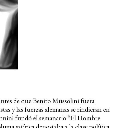
antes de que Benito Mussolini fuera
tas y las fuerzas alemanas se rindieran en
annini fundó el semanario “El Hombre
pluma satírica denostaba a la clase política