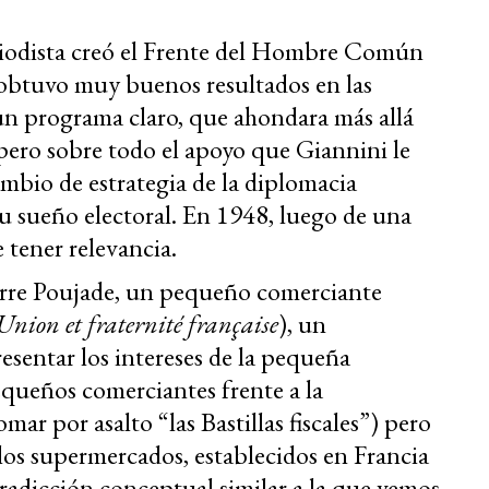
eriodista creó el Frente del Hombre Común
 obtuvo muy buenos resultados en las
un programa claro, que ahondara más allá
, pero sobre todo el apoyo que Giannini le
ambio de estrategia de la diplomacia
su sueño electoral. En 1948, luego de una
 tener relevancia.
ierre Poujade, un pequeño comerciante
Union et fraternité française
), un
sentar los intereses de la pequeña
equeños comerciantes frente a la
mar por asalto “las Bastillas fiscales”) pero
los supermercados, establecidos en Francia
adicción conceptual similar a la que vemos