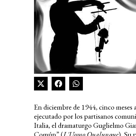
En diciembre de 1944, cinco meses 
ejecutado por los partisanos comunis
Italia, el dramaturgo Guglielmo Gi
Común” (
L'Uomo Qualunque
). Su 