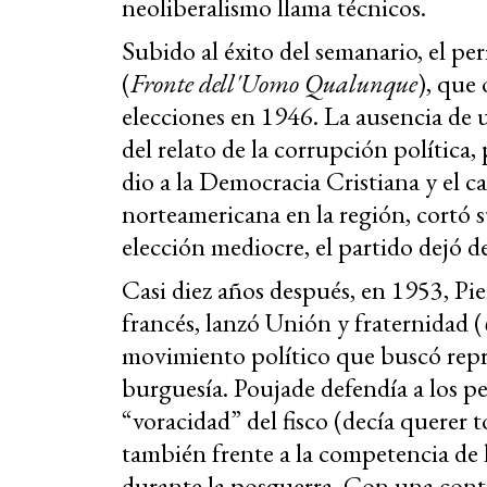
neoliberalismo llama técnicos.
Subido al éxito del semanario, el p
(
Fronte dell'Uomo Qualunque
), que
elecciones en 1946. La ausencia de 
del relato de la corrupción política
dio a la Democracia Cristiana y el c
norteamericana en la región, cortó 
elección mediocre, el partido dejó de
Casi diez años después, en 1953, P
francés, lanzó Unión y fraternidad (
movimiento político que buscó repre
burguesía. Poujade defendía a los p
“voracidad” del fisco (decía querer to
también frente a la competencia de 
durante la posguerra. Con una contr