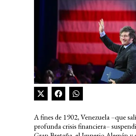
A fines de 1902, Venezuela –que salí
profunda crisis financiera– suspendi
Gran Bretaña, el Imperio Alemán y e