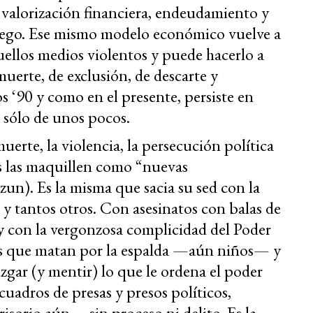
alorización financiera, endeudamiento y
fuego. Ese mismo modelo económico vuelve a
quellos medios violentos y puede hacerlo a
muerte, de exclusión, de descarte y
s ‘90 y como en el presente, persiste en
a sólo de unos pocos.
erte, la violencia, la persecución política
s las maquillen como “nuevas
zun). Es la misma que sacia su sed con la
 y tantos otros. Con asesinatos con balas de
, y con la vergonzosa complicidad del Poder
 los que matan por la espalda —aún niños— y
uzgar (y mentir) lo que le ordena el poder
cuadros de presas y presos políticos,
isorio aún— sin proceso ni delito. Es la