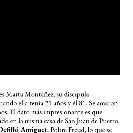
 es Marta Montañez, su discípula
uando ella tenía 21 años y él 81. Se amaron
años. El dato más impresionante es que
ido en la misma casa de San Juan de Puerto
Defilló Amiguet.
Pobre Freud, lo que se