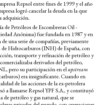
empresa Repsol entre fines de 1999 y el año
presa logró cancelar la deuda en la que
a adquisición.
a de Petróleos de Escombreras Oil -
Sociedad Anónima) fue fundada en 1987 y en
n de una serie de compañías, previamente
al de Hidrocarburos (INH) de España, con
cción, transporte y refinación de petróleo y
 comercializaba derivados del petróleo,
L, pero su participación en el
upstream
carburos) era insignificante. Cuando en
lidad de las acciones de la ex-petrolera
asó a llamarse Repsol YPF S.A., y constituyó
 de petróleo y gas natural, que se
roleras privadas del mundo, con operaciones