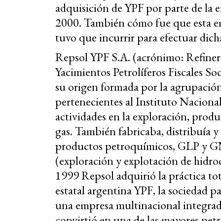
adquisición de YPF por parte de la 
2000. También cómo fue que esta em
tuvo que incurrir para efectuar dich
Repsol YPF S.A. (acrónimo: Refinerí
Yacimientos Petrolíferos Fiscales 
su origen formada por la agrupació
pertenecientes al Instituto Nacion
actividades en la exploración, produ
gas. También fabricaba, distribuía y
productos petroquímicos, GLP y GN
(exploración y explotación de hidro
1999 Repsol adquirió la práctica tota
estatal argentina YPF, la sociedad p
una empresa multinacional integrada
convirtió en una de las mayores pet