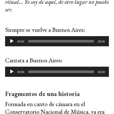
ritual… Yo soy de aquí, de otro lugar no puedo
ser.
Siempre se vuelve a Buenos Aires:
Reproductor
00:00
00:00
de
audio
Cantata a Buenos Aires:
Reproductor
00:00
00:00
de
audio
Fragmentos de una historia
Formada en canto de cámara en el
Conservatorio Nacional de Música, ya era