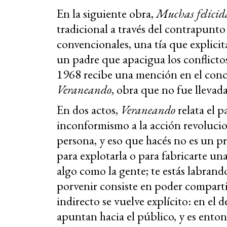
En la siguiente obra,
Muchas felicid
tradicional a través del contrapunt
convencionales, una tía que explicita
un padre que apacigua los conflictos
1968 recibe una mención en el concu
Veraneando
, obra que no fue llevad
En dos actos,
Veraneando
relata el p
inconformismo a la acción revolucion
persona, y eso que hacés no es un p
para explotarla o para fabricarte un
algo como la gente; te estás labran
porvenir consiste en poder compartir
indirecto se vuelve explícito: en el
apuntan hacia el público, y es ento