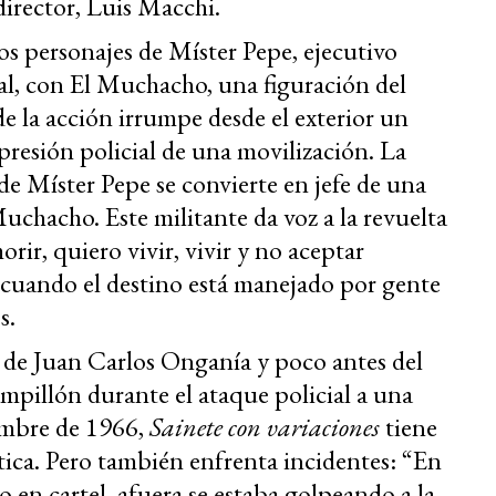
director, Luis Macchi.
s personajes de Míster Pepe, ejecutivo
l, con El Muchacho, una figuración del
e la acción irrumpe desde el exterior un
presión policial de una movilización. La
nde Míster Pepe se convierte en jefe de una
Muchacho. Este militante da voz a la revuelta
orir, quiero vivir, vivir y no aceptar
cuando el destino está manejado por gente
s.
 de Juan Carlos Onganía y poco antes del
mpillón durante el ataque policial a una
embre de 1966,
Sainete con variaciones
tiene
tica. Pero también enfrenta incidentes: “En
o en cartel, afuera se estaba golpeando a la