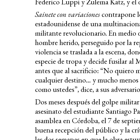
Federico Luppi y Zulema Katz, y el 
Sainete con variaciones
contrapone lo
estadounidense de una multinaciona
militante revolucionario. En medio d
hombre herido, perseguido por la re
violencia se traslada a la escena, do
especie de tropa y decide fusilar al 
antes que al sacrificio: “No quiero m
cualquier destino… y mucho menos 
como ustedes”, dice, a sus adversario
Dos meses después del golpe militar
asesinato del estudiante Santiago Pa
asamblea en Córdoba, el 7 de septi
buena recepción del público y la crí
las dos semanas en que la obra estuv