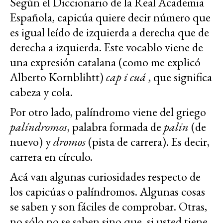
Según el Diccionario de la Real Academia
Española, capicúa quiere decir número que
es igual leído de izquierda a derecha que de
derecha a izquierda. Este vocablo viene de
una expresión catalana (como me explicó
Alberto Kornblihtt)
cap i cuá
, que significa
cabeza y cola.
Por otro lado, palíndromo viene del griego
palíndromos
, palabra formada de
palin
(de
nuevo) y
dromos
(pista de carrera). Es decir,
carrera en círculo.
Acá van algunas curiosidades respecto de
los capicúas o palíndromos. Algunas cosas
se saben y son fáciles de comprobar. Otras,
no sólo no se saben sino que, si usted tiene