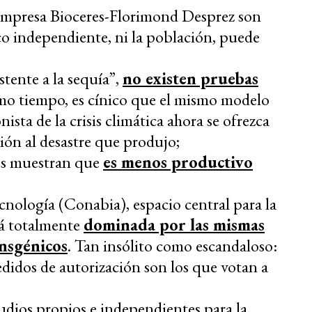
 empresa Bioceres-Florimond Desprez son
co independiente, ni la población, puede
tente a la sequía”,
no existen pruebas
smo tiempo, es cínico que el mismo modelo
ista de la crisis climática ahora se ofrezca
ión al desastre que produjo;
les muestran que
es menos productivo
nología (Conabia), espacio central para la
tá totalmente
dominada por las mismas
nsgénicos
. Tan insólito como escandaloso:
didos de autorización son los que votan a
udios propios e independientes para la