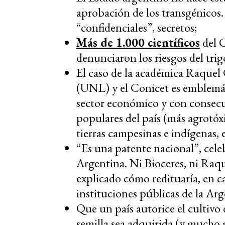
aprobación de los transgénicos.
“confidenciales”, secretos;
Más de 1.000 científicos
del C
denunciaron los riesgos del trig
El caso de la académica Raquel 
(UNL) y el Conicet es emblemátic
sector económico y con consecue
populares del país (más agrotóx
tierras campesinas e indígenas, 
“Es una patente nacional”, celeb
Argentina. Ni Bioceres, ni Raq
explicado cómo redituaría, en ca
instituciones públicas de la Arg
Que un país autorice el cultivo
semilla sea adquirida (y mucho