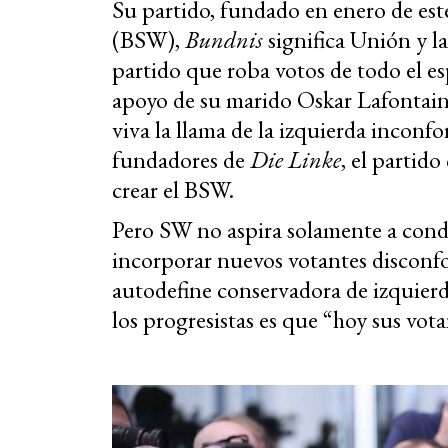
Su partido, fundado en enero de este
(BSW),
Bundnis
significa Unión y l
partido que roba votos de todo el e
apoyo de su marido Oskar Lafontain
viva la llama de la izquierda inconf
fundadores de
Die Linke
, el partid
crear el BSW.
Pero SW no aspira solamente a condu
incorporar nuevos votantes disconfo
autodefine conservadora de izquierd
los progresistas es que “hoy sus vota