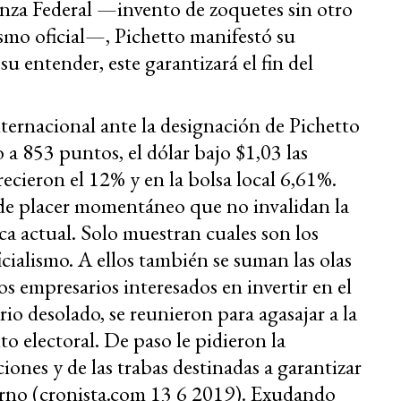
anza Federal —invento de zoquetes sin otro
ismo oficial—, Pichetto manifestó su
u entender, este garantizará el fin del
ternacional ante la designación de Pichetto
o a 853 puntos, el dólar bajo $1,03 las
recieron el 12% y en la bolsa local 6,61%.
 de placer momentáneo que no invalidan la
ca actual. Solo muestran cuales son los
cialismo. A ellos también se suman las olas
s empresarios interesados en invertir en el
io desolado, se reunieron para agasajar a la
to electoral. De paso le pidieron la
iones y de las trabas destinadas a garantizar
terno (cronista.com 13 6 2019). Exudando