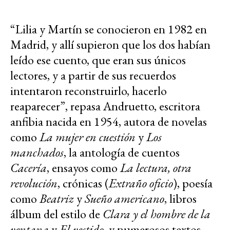
“Lilia y Martín se conocieron en 1982 en
Madrid, y allí supieron que los dos habían
leído ese cuento, que eran sus únicos
lectores, y a partir de sus recuerdos
intentaron reconstruirlo, hacerlo
reaparecer”, repasa Andruetto, escritora
anfibia nacida en 1954, autora de novelas
como
La mujer en cuestión
y
Los
manchados
, la antología de cuentos
Cacería
, ensayos como
La lectura, otra
revolución
, crónicas (
Extraño oficio
), poesía
como
Beatriz
y
Sueño americano
, libros
álbum del estilo de
Clara y el hombre de la
ventana
y
El vestido
, y numerosos textos