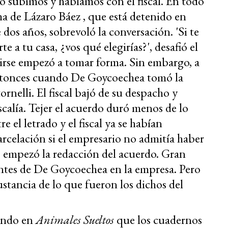
o subimos y hablamos con el fiscal. En todo
sma de Lázaro Báez , que está detenido en
os años, sobrevoló la conversación. 'Si te
te a tu casa, ¿vos qué elegirías?', desafió el
irse empezó a tomar forma. Sin embargo, a
entonces cuando De Goycoechea tomó la
rnelli. El fiscal bajó de su despacho y
iscalía. Tejer el acuerdo duró menos de lo
e el letrado y el fiscal ya se habían
rcelación si el empresario no admitía haber
i, empezó la redacción del acuerdo. Gran
dentes de De Goycoechea en la empresa. Pero
sustancia de lo que fueron los dichos del
endo en
Animales Sueltos
que los cuadernos