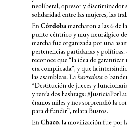
neoliberal, opresor y discriminador
solidaridad entre las mujeres, las tr
En
Córdoba
marcharon a las 6 de l
punto céntrico y muy neurálgico de l
marcha fue organizada por una asam
pertenencias partidarias y política
reconoce que “la idea de garantizar
era complicada”, y que la intersindi
las asambleas. La
barredora
o bander
“Destitución de jueces y funcionari
y tenía dos hashtags: #JusticiaPorL
éramos miles y nos sorprendió la c
para difundir”, relata Bustos.
En
Chaco
, la movilización fue por