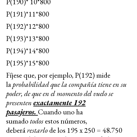
P(190)* 10*800
P(191)*11*800
P(192)*12*800
P(193)*13*800
P(194)*14*800
P(195)*15*800
Fíjese que, por ejemplo, P(192) mide
la
probabilidad que la compañía tiene en su
poder, de que en el momento del vuelo se
presenten
exactamente 192
pasajeros.
Cuando uno ha
sumado
todos
estos números,
deberá
restarlo
de los 195 x 250 = 48.750