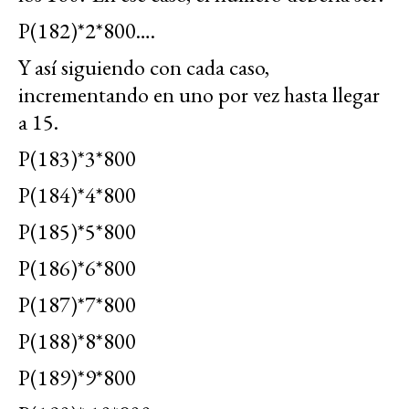
P(182)*2*800….
Y así siguiendo con cada caso,
incrementando en uno por vez hasta llegar
a 15.
P(183)*3*800
P(184)*4*800
P(185)*5*800
P(186)*6*800
P(187)*7*800
P(188)*8*800
P(189)*9*800